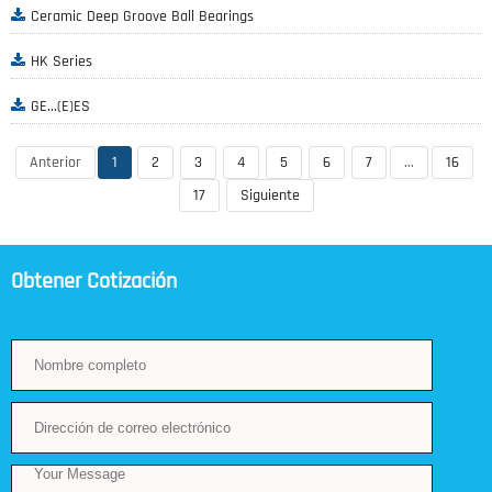
Ceramic Deep Groove Ball Bearings
HK Series
GE...(E)ES
Anterior
1
2
3
4
5
6
7
...
16
17
Siguiente
Obtener Cotización