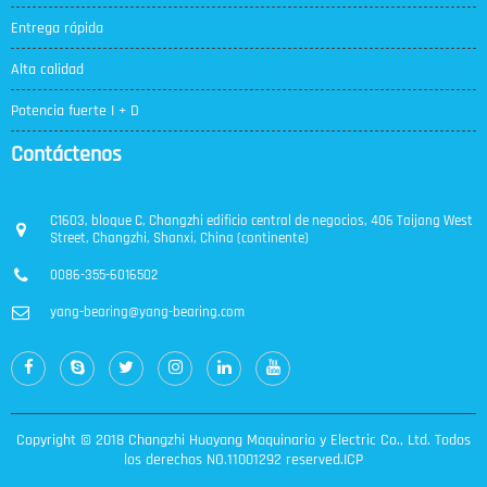
Entrega rápida
Alta calidad
Potencia fuerte I + D
Contáctenos
C1603, bloque C, Changzhi edificio central de negocios, 406 Taijang West
Street, Changzhi, Shanxi, China (continente)
0086-355-6016502
yang-bearing@yang-bearing.com
Copyright © 2018 Changzhi Huayang Maquinaria y Electric Co., Ltd. Todos
los derechos NO.11001292 reserved.ICP