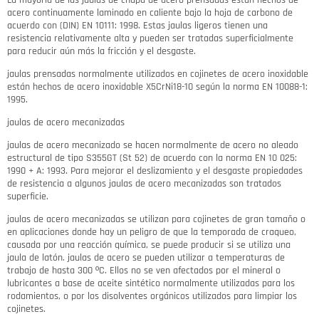
acero continuamente laminado en caliente bajo la hoja de carbono de
acuerdo con (DIN) EN 10111: 1998.
Estas jaulas ligeros tienen una
resistencia relativamente alta y pueden ser tratadas superficialmente
para reducir aún más la fricción y el desgaste.
jaulas prensadas normalmente utilizados en cojinetes de acero inoxidable
están hechos de acero inoxidable X5CrNi18-10 según la norma EN 10088-1:
1995.
jaulas de acero mecanizadas
jaulas de acero mecanizado se hacen normalmente de acero no aleado
estructural de tipo S355GT (St 52) ​​de acuerdo con la norma EN 10 025:
1990 + A: 1993.
Para mejorar el deslizamiento y el desgaste propiedades
de resistencia a algunos jaulas de acero mecanizadas son tratados
superficie.
jaulas de acero mecanizadas se utilizan para cojinetes de gran tamaño o
en aplicaciones donde hay un peligro de que la temporada de craqueo,
causada por una reacción química, se puede producir si se utiliza una
jaula de latón.
jaulas de acero se pueden utilizar a temperaturas de
trabajo de hasta 300 ºC.
Ellos no se ven afectados por el mineral o
lubricantes a base de aceite sintético normalmente utilizadas para los
rodamientos, o por los disolventes orgánicos utilizados para limpiar los
cojinetes.