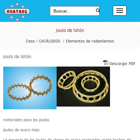
jaula de latón
Casa
/
CATÁLOGOS
/
Elementos de rodamientos
jaula de latón
Descargar PDF
materiales para las jaulas
jaulas de acero Hoja
La mayoría de las jaulas de chapa de acero prensadas están hechos de