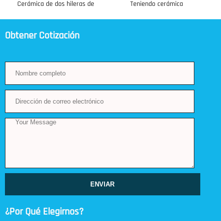
Cerámica de dos hileras de
Teniendo cerámica
bolas de contacto angular
autoalineables
Obtener Cotización
ENVIAR
¿Por Qué Elegirnos?