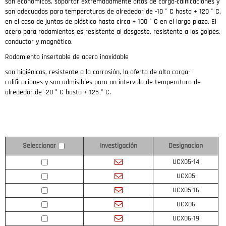
son económicos, soportar extremadamente altos de carga-calificaciones y
son adecuados para temperaturas de alrededor de -10 ° C hasta + 120 ° C,
en el caso de juntas de plástico hasta circa + 100 ° C en el largo plazo.
El
acero para rodamientos es resistente al desgaste, resistente a los golpes,
conductor y magnético.
Rodamiento insertable de acero inoxidable
son higiénicas, resistente a la corrosión, la oferta de alta carga-
calificaciones y son admisibles para un intervalo de temperatura de
alrededor de -20 ° C hasta + 125 ° C.
Investigación
Designacion
Seleccionar
UCX05-14
UCX05
UCX05-16
UCX06
UCX06-19