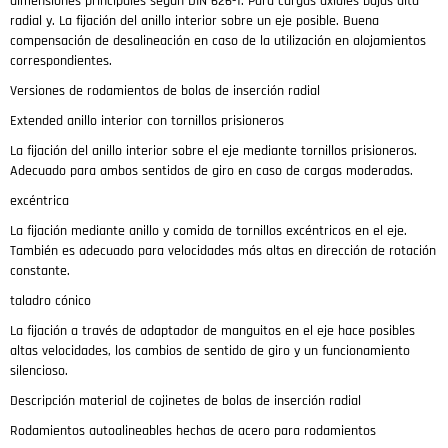
dimensiones principales según DIN 626-1.
Para cargas axiales bajas alta
radial y.
La fijación del anillo interior sobre un eje posible.
Buena
compensación de desalineación en caso de la utilización en alojamientos
correspondientes.
Versiones de rodamientos de bolas de inserción radial
Extended anillo interior con tornillos prisioneros
La fijación del anillo interior sobre el eje mediante tornillos prisioneros.
Adecuado para ambos sentidos de giro en caso de cargas moderadas.
excéntrica
La fijación mediante anillo y comida de tornillos excéntricos en el eje.
También es adecuado para velocidades más altas en dirección de rotación
constante.
taladro cónico
La fijación a través de adaptador de manguitos en el eje hace posibles
altas velocidades, los cambios de sentido de giro y un funcionamiento
silencioso.
Descripción material de cojinetes de bolas de inserción radial
Rodamientos autoalineables hechas de acero para rodamientos