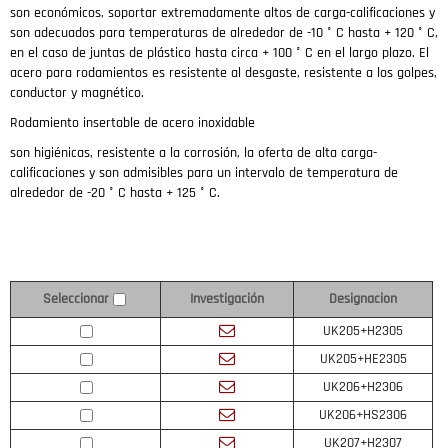
son económicos, soportar extremadamente altos de carga-calificaciones y
son adecuados para temperaturas de alrededor de -10 ° C hasta + 120 ° C,
en el caso de juntas de plástico hasta circa + 100 ° C en el largo plazo.
El
acero para rodamientos es resistente al desgaste, resistente a los golpes,
conductor y magnético.
Rodamiento insertable de acero inoxidable
son higiénicas, resistente a la corrosión, la oferta de alta carga-
calificaciones y son admisibles para un intervalo de temperatura de
alrededor de -20 ° C hasta + 125 ° C.
Investigación
Designacion
Seleccionar
UK205+H2305
UK205+HE2305
UK206+H2306
UK206+HS2306
UK207+H2307