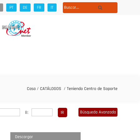
PT
DE
FR
IT
Casa
/
CATÁLOGOS
/
Teniendo Centro de Soporte
Búsqueda Avanzada
B:
Descargar