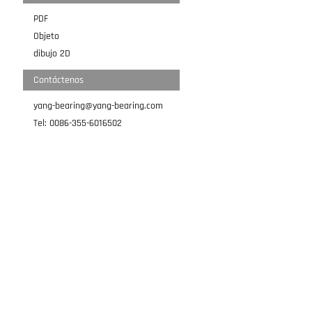
PDF
Objeto
dibujo 2D
Contáctenos
yang-bearing@yang-bearing.com
Tel: 0086-355-6016502