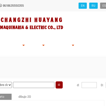
8618635550355
EN
RU
ES
Changzhi HUAYANG
Maquinaria
&
Electric Co., Ltd
ad De Empresa
Solicitud
Stock
Noticias
Consulta En Línea
d:
D:
eto
dibujo 2D