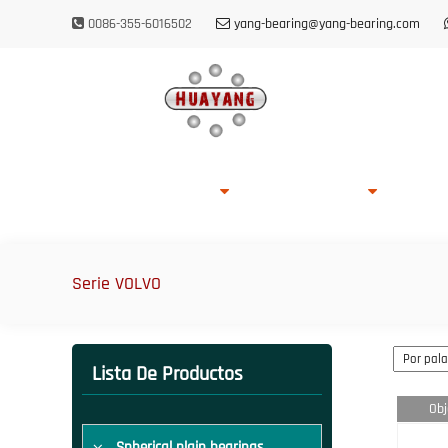
0086-355-6016502
yang-bearing@yang-bearing.com
Casa
Sobre HUAYANG
Lista De Productos
Capacid
Serie VOLVO
Lista De Productos
Obj
Spherical plain bearings