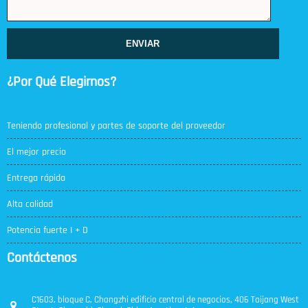
ENVIAR
¿Por Qué Elegirnos?
Teniendo profesional y partes de soporte del proveedor
El mejor precio
Entrega rápida
Alta calidad
Potencia fuerte I + D
Contáctenos
C1603, bloque C, Changzhi edificio central de negocios, 406 Taijang West