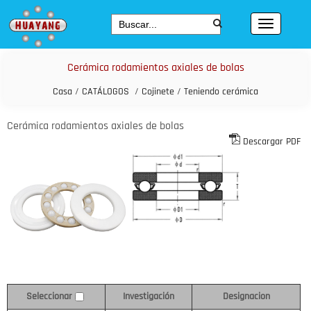
Cerámica rodamientos axiales de bolas
Casa
/
CATÁLOGOS
/
Cojinete
/
Teniendo cerámica
Cerámica rodamientos axiales de bolas
Descargar PDF
Investigación
Designacion
Seleccionar