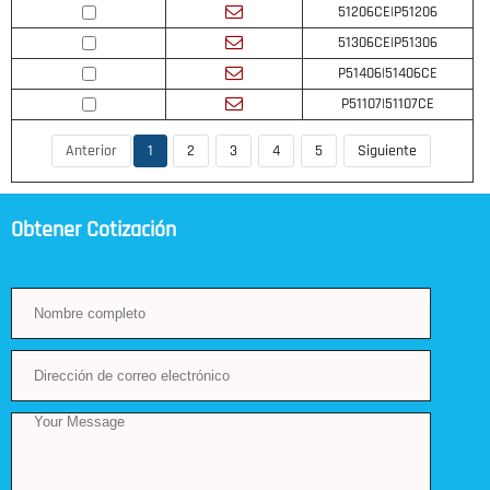
51206CE|P51206
51306CE|P51306
P51406|51406CE
P51107|51107CE
Anterior
1
2
3
4
5
Siguiente
Obtener Cotización