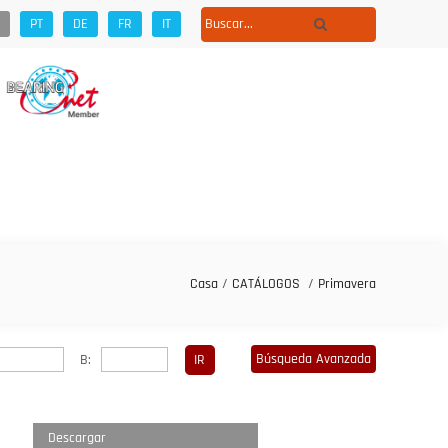
PT
DE
FR
IT
Casa
/
CATÁLOGOS
/
Primavera
Búsqueda Avanzada
B:
Descargar