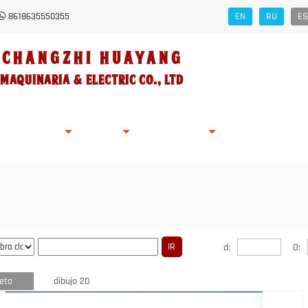
8618635550355
EN
RU
ES
Changzhi HUAYANG
Maquinaria
&
Electric Co., Ltd
ad De Empresa
Solicitud
Stock
Noticias
Consulta En Línea
d:
D:
eto
dibujo 2D