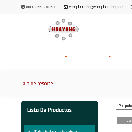
0086-355-6016502
yang-bearing@yang-bearing.com
Casa
Sobre HUAYANG
Lista De Productos
Capacid
Clip de resorte
Lista De Productos
Obj
Spherical plain bearings