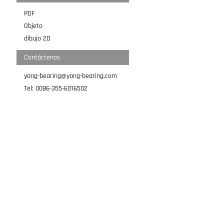
PDF
Objeto
dibujo 2D
Contáctenos
yang-bearing@yang-bearing.com
Tel: 0086-355-6016502